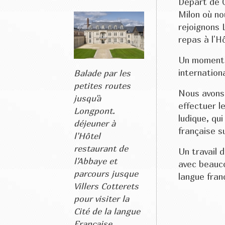
Départ de C
Milon où no
rejoignons 
repas à l'H
Un moment co
internation
Balade par les
petites routes
Nous avons 
jusqu'à
effectuer l
Longpont.
ludique, qu
déjeuner à
française s
l'Hôtel
restaurant de
Un travail 
l'Abbaye et
avec beauco
parcours jusque
langue fran
Villers Cotterets
pour visiter la
Cité de la langue
Française