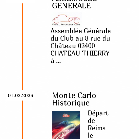
GENERALE
Assemblée Générale
du Club au 8 rue du
Château 02400
CHATEAU THIERRY
à ...
Monte Carlo
01.02.2026
Historique
Départ
de
Reims
le