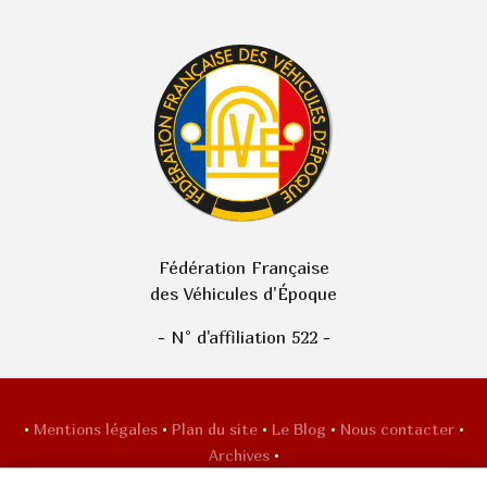
Fédération Française
des Véhicules d'Époque
- N° d'affiliation 522 -
•
Mentions légales
•
Plan du site
•
Le Blog
•
Nous contacter
•
Archives
•