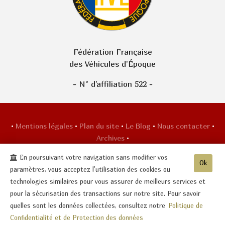
Fédération Française
des Véhicules d'Époque
- N° d'affiliation 522 -
•
Mentions légales
•
Plan du site
•
Le Blog
•
Nous contacter
•
Archives
•
CASTEL AUTOMOBILE CLUB
-
15 rue Saint
En poursuivant votre navigation sans modifier vos
Ok
Martin
02400
CHATEAU-THIERRY
paramètres, vous acceptez l'utilisation des cookies ou
Tél. 06 09 76 85 28
technologies similaires pour vous assurer de meilleurs services et
pour la sécurisation des transactions sur notre site. Pour savoir
quelles sont les données collectées, consultez notre
Politique de
© 2003-2026 CASTEL AUTOMOBILE CLUB -
Réalisation enovanet
- 7 visiteurs
Confidentialité et de Protection des données
connectés.